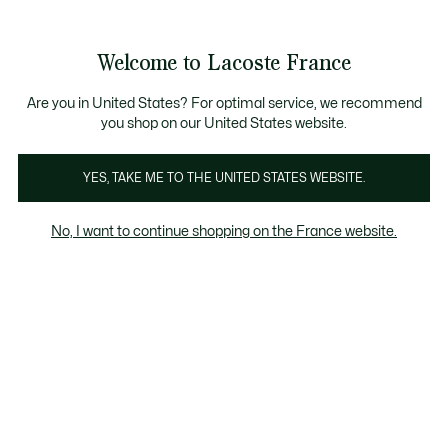
Voir
0
0
mon
panier
Welcome to Lacoste France
Are you in United States? For optimal service, we recommend
8 déc. 2023
–
HÉRITAGE
you shop on our United States website.
YES, TAKE ME TO THE UNITED STATES WEBSITE.
L comme Lacoste :
histoire d'un
No, I want to continue shopping on the France website.
monogramme
Lancé à l’origine pour la maroquinerie, le
monogramme Lacoste orne aujourd’hui les
must-have du crocodile. Retour sur une
tendance folle… et les secrets d’un succès.