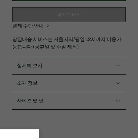
바로 구매하기
결제 수단 안내
당일배송 서비스는 서울지역/평일 12시까지 이용가
능합니다 (공휴일 및 주말 제외)
상세히 보기
제품코드. TH2739-55G
소재 정보
크록 시그니처를 작게 표현한 캐주얼 스몰 크록 반팔 티
셔츠입니다.
면100%
사이즈 및 핏
소프트한 터치감이 우수한 면100% 소재
핏
운동복 뿐만 아니라 캐주얼하게 코디 가능
클래식 핏
다양한 컬러감
뒷부분에 3CM 그린 크록