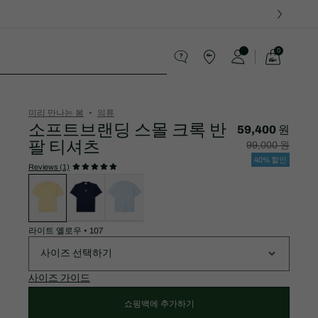
0
장
바
라코스테가 지켜가는 약속
구
니
가
미리 만나는 봄
의류
기
소프트브랜딩 스몰 크록 반
59,400 원
팔 티셔츠
할
할
99,000 원
인
인
후
전
40% 할인
가
원
Reviews (1)
격:
래
변
59,400
가
형
원
격:
목
99,000
록
원
라이트 옐로우
•
107
사이즈 선택하기
사이즈 가이드
쇼핑백에 추가하기