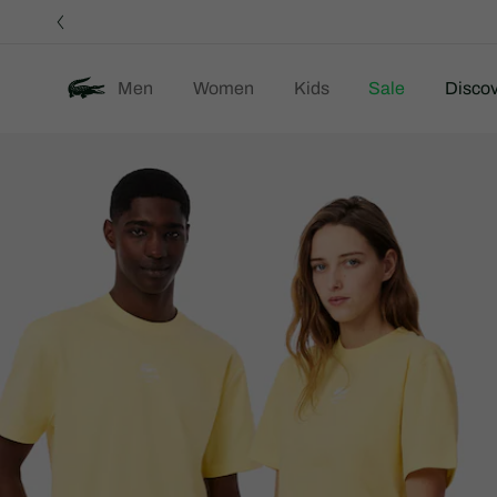
정
보
배
너
Men
Women
Kids
Sale
Discov
제
룩북
We Are Lacoste
품
이
미
지
갤
러
리