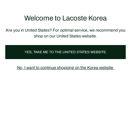
정
보
미리 만나는 FW26 + 최대 10% 포인트할인
SS26 시즌오프 세일
배
너
Welcome to Lacoste Korea
장
0
바
구
니
가
Are you in United States? For optimal service, we recommend you
기
shop on our United States website.
트렌딩
FW26 Preview
Back To Work
여름 아이코닉 
YES, TAKE ME TO THE UNITED STATES WEBSITE.
No, I want to continue shopping on the Korea website.
트렌딩