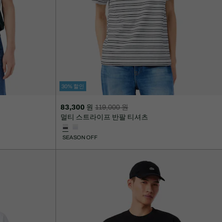
30% 할인
83,300 원
119,000 원
할
할
멀티 스트라이프 반팔 티셔츠
인
인
후
전
SEASON OFF
가
원
격:
래
83,300
가
원
격:
119,000
원