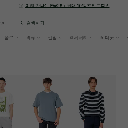
미리 만나는 FW26 + 최대 10% 포인트할인
SS26 시즌오프 세일
er
폴로
의류
신발
액세서리
레더굿