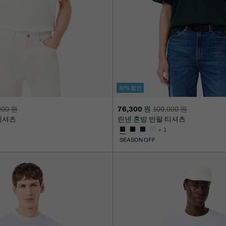
30% 할인
000 원
76,300 원
109,000 원
할
할
티셔츠
린넨 혼방 반팔 티셔츠
인
인
+ 1
후
전
SEASON OFF
가
원
격:
래
76,300
가
원
격:
109,000
원