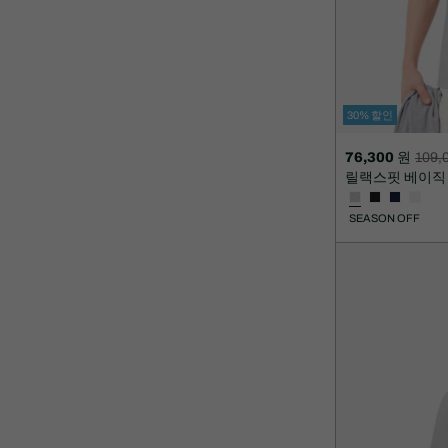
30% 할인
76,300 원
109,
할
할
릴랙스핏 베이직
인
인
후
전
SEASON OFF
가
원
격:
래
76,300
가
원
격:
109,000
원