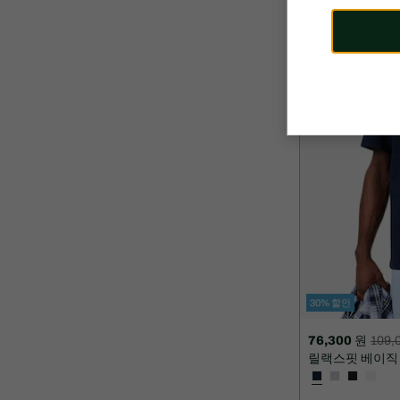
119,000
원
30% 할인
76,300 원
109,
할
할
릴랙스핏 베이직
인
인
후
전