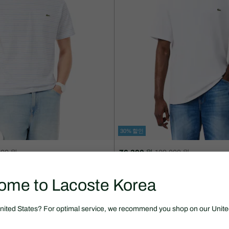
30% 할인
000 원
76,300 원
109,000 원
할
할
 반팔 티셔츠
릴랙스핏 베이직 반팔 티셔츠
인
인
후
전
ome to Lacoste Korea
SEASON OFF
가
원
격:
래
76,300
가
United States? For optimal service, we recommend you shop on our Unite
원
격: