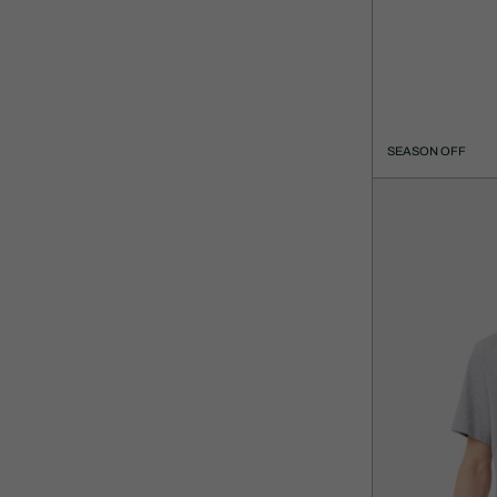
가
원
격:
래
76,300
가
원
격:
109,000
원
SEASON OFF