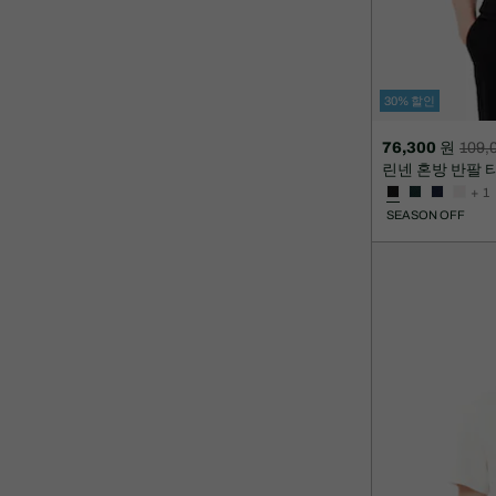
30% 할인
76,300 원
109,
할
할
린넨 혼방 반팔 
인
인
+ 1
후
전
SEASON OFF
가
원
격:
래
76,300
가
원
격:
109,000
원