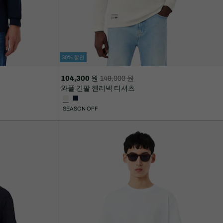
30% 할인
104,300 원
149,000 원
할
할
와플 긴팔 헨리넥 티셔츠
인
인
후
전
SEASON OFF
가
원
격:
래
104,300
가
원
격:
149,000
원