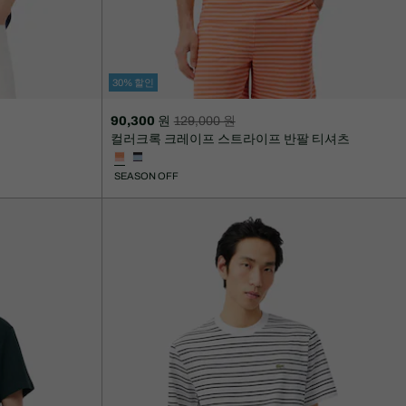
30% 할인
90,300 원
129,000 원
할
할
컬러크록 크레이프 스트라이프 반팔 티셔츠
인
인
후
전
SEASON OFF
가
원
격:
래
90,300
가
원
격:
129,000
원