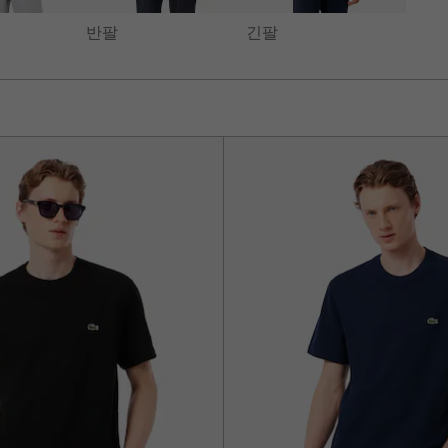
반팔
긴팔