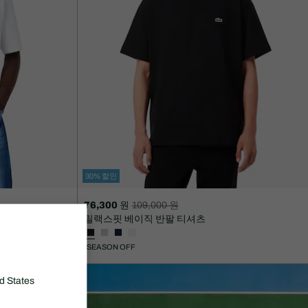
30% 할인
76,300 원
109,000 원
할
할
릴랙스핏 베이직 반팔 티셔츠
인
인
후
전
SEASON OFF
가
원
격:
래
76,300
가
d States
원
격: