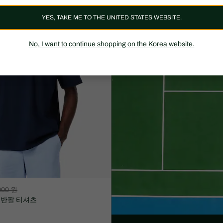
109,000
원
YES, TAKE ME TO THE UNITED STATES WEBSITE.
No, I want to continue shopping on the Korea website.
000 원
 반팔 티셔츠