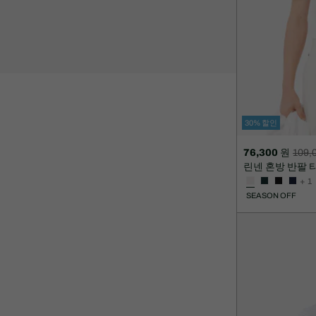
30% 할인
76,300 원
109,
할
할
린넨 혼방 반팔 
인
인
+ 1
후
전
SEASON OFF
가
원
격:
래
76,300
가
원
격:
109,000
원