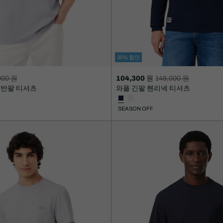
30% 할인
000 원
104,300 원
149,000 원
할
할
 반팔 티셔츠
와플 긴팔 헨리넥 티셔츠
인
인
후
전
SEASON OFF
가
원
격:
래
104,300
가
원
격:
149,000
원