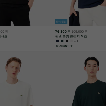
30% 할인
000 원
76,300 원
109,000 원
할
할
티셔츠
린넨 혼방 반팔 티셔츠
인
인
+ 1
후
전
SEASON OFF
가
원
격:
래
76,300
가
원
격:
109,000
원