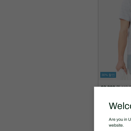
30% 할인
83,300 원
119,
할
할
멀티 스트라이프
인
인
후
전
Welc
SEASON OFF
가
원
격:
래
83,300
가
Are you in 
원
격:
website.