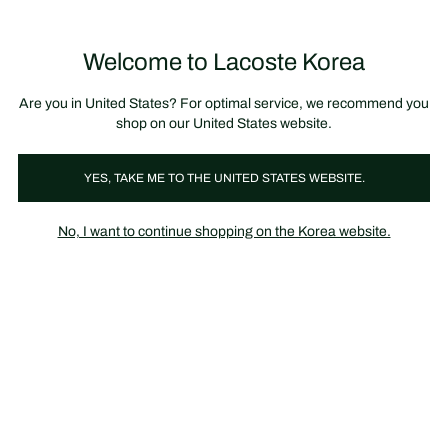
정
보
미리 만나는 FW26 + 최대 10% 포인트할인
SS26 시즌오프 세일
배
너
제
품
Welcome to Lacoste Korea
장
0
이
바
미
구
지
니
갤
가
Are you in United States? For optimal service, we recommend you
러
기
리
shop on our United States website.
YES, TAKE ME TO THE UNITED STATES WEBSITE.
No, I want to continue shopping on the Korea website.