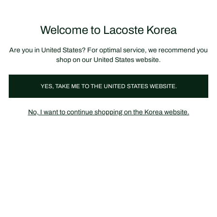
정
보
미리 만나는 FW26 + 최대 10% 포인트할인
SS26 시즌오프 세일
배
너
Welcome to Lacoste Korea
장
0
바
구
니
가
Are you in United States? For optimal service, we recommend you
기
shop on our United States website.
YES, TAKE ME TO THE UNITED STATES WEBSITE.
FW24 패션쇼 컬렉션
가을-겨울 2024 패션쇼 컬렉션
No, I want to continue shopping on the Korea website.
파워풀한 재단, 샤프한 라인 그리고 대담한 그래픽: '1927 빅토리' 패
션쇼들의 다양한 스타일을 확인해 보세요.