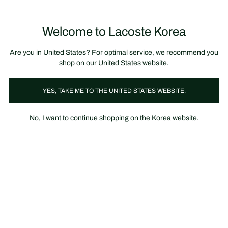
정
보
미리 만나는 FW26 + 최대 10% 포인트할인
SS26 시즌오프 세일
배
너
Welcome to Lacoste Korea
장
0
바
구
니
가
Are you in United States? For optimal service, we recommend you
기
shop on our United States website.
의류
신발
레더굿
YES, TAKE ME TO THE UNITED STATES WEBSITE.
No, I want to continue shopping on the Korea website.
의류