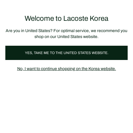
정
보
미리 만나는 FW26 + 최대 10% 포인트할인
SS26 시즌오프 세일
배
너
Welcome to Lacoste Korea
장
0
바
구
니
가
Are you in United States? For optimal service, we recommend you
기
shop on our United States website.
레더굿
가방
지갑
잡화
남성
여성
YES, TAKE ME TO THE UNITED STATES WEBSITE.
No, I want to continue shopping on the Korea website.
레더굿 전체 보기