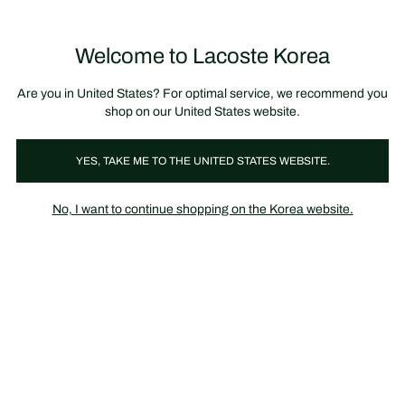
정
보
미리 만나는 FW26 + 최대 10% 포인트할인
SS26 시즌오프 세일
배
너
Welcome to Lacoste Korea
장
0
바
구
니
가
Are you in United States? For optimal service, we recommend you
기
shop on our United States website.
YES, TAKE ME TO THE UNITED STATES WEBSITE.
FW20 신규 컬렉션
AUTUMN WITH LACOSTE
No, I want to continue shopping on the Korea website.
9/18(금) ~10/11(일), 라코스테 멤버십 대상, FW20 아이템 25만원
이상 구매 회원, 라코스테 카드 지갑 증정 *재고 소진 시, 이벤트 자동
종료
FW20 레더굿