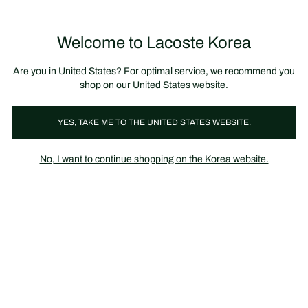
정
보
미리 만나는 FW26 + 최대 10% 포인트할인
SS26 시즌오프 세일
배
너
Welcome to Lacoste Korea
장
0
바
구
니
가
Are you in United States? For optimal service, we recommend you
기
shop on our United States website.
YES, TAKE ME TO THE UNITED STATES WEBSITE.
FW20 신규 컬렉션
LACOSTE X Concepts
No, I want to continue shopping on the Korea website.