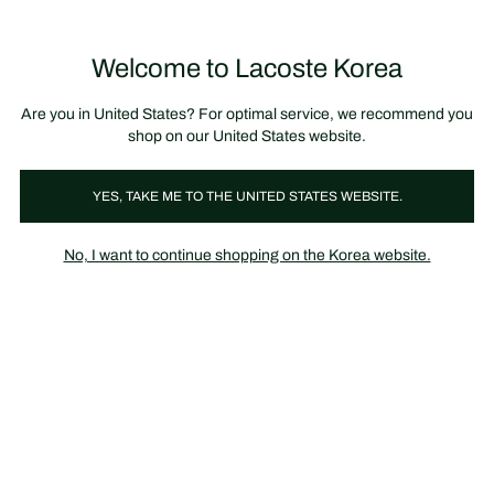
정
보
미리 만나는 FW26 + 최대 10% 포인트할인
SS26 시즌오프 세일
배
너
Welcome to Lacoste Korea
장
0
바
구
니
가
Are you in United States? For optimal service, we recommend you
기
shop on our United States website.
YES, TAKE ME TO THE UNITED STATES WEBSITE.
남성
여성
No, I want to continue shopping on the Korea website.
남성
여성
주간 PICK
라코스테가 제안하는 주간 스타일과 추천 아이템으로 일상을 더욱
특별하게 만들어보세요.