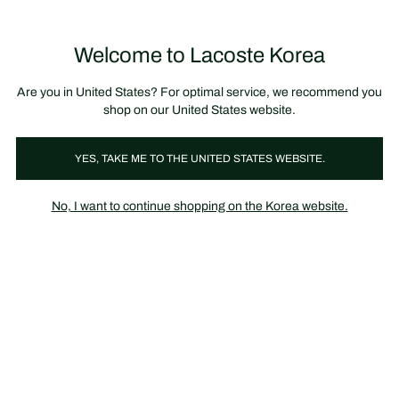
정
보
미리 만나는 FW26 + 최대 10% 포인트할인
SS26 시즌오프 세일
배
너
제
품
Welcome to Lacoste Korea
장
0
이
바
미
구
지
니
갤
가
Are you in United States? For optimal service, we recommend you
러
기
리
shop on our United States website.
YES, TAKE ME TO THE UNITED STATES WEBSITE.
No, I want to continue shopping on the Korea website.