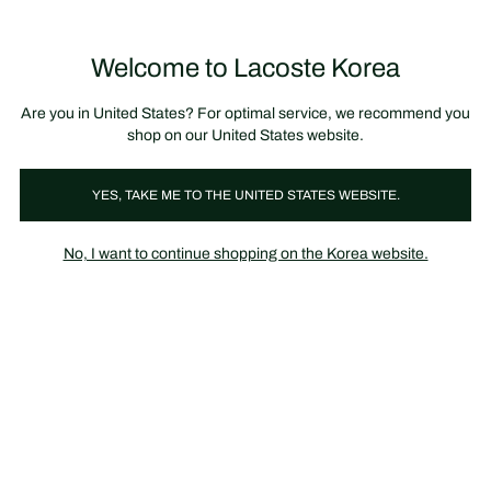
정
보
미리 만나는 FW26 + 최대 10% 포인트할인
SS26 시즌오프 세일
배
너
제
품
Welcome to Lacoste Korea
장
0
이
바
미
구
지
니
갤
가
Are you in United States? For optimal service, we recommend you
러
기
리
shop on our United States website.
YES, TAKE ME TO THE UNITED STATES WEBSITE.
No, I want to continue shopping on the Korea website.