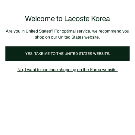
정
보
미리 만나는 FW26 + 최대 10% 포인트할인
SS26 시즌오프 세일
배
너
Welcome to Lacoste Korea
장
0
바
구
니
가
Are you in United States? For optimal service, we recommend you
기
shop on our United States website.
Sale
남성 세일
여성 세일
키즈 세일
신발 세일
YES, TAKE ME TO THE UNITED STATES WEBSITE.
No, I want to continue shopping on the Korea website.
SEASON OFF SALE
SS26 30% 할인
6월 8일 ~
세일 상품 구매 시 포인트 적립 및 할인 쿠폰 적용 불가
일부 품목은 할인에서 제외됩니다.