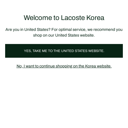
정
보
미리 만나는 FW26 + 최대 10% 포인트할인
SS26 시즌오프 세일
배
너
Welcome to Lacoste Korea
장
0
바
구
니
가
Are you in United States? For optimal service, we recommend you
기
shop on our United States website.
YES, TAKE ME TO THE UNITED STATES WEBSITE.
POLOS
Kids
No, I want to continue shopping on the Korea website.
Kids