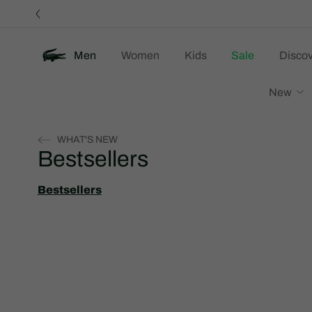
정
보
배
너
Men
Women
Kids
Sale
Discov
New
WHAT'S NEW
Bestsellers
Bestsellers