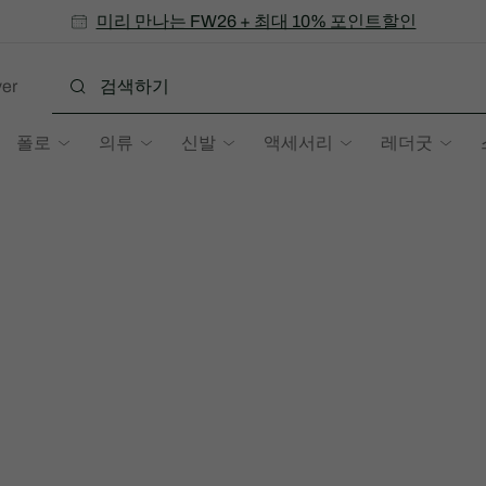
미리 만나는 FW26 + 최대 10% 포인트할인
SS26 시즌오프 세일
er
폴로
의류
신발
액세서리
레더굿