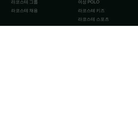
라코스테 그룹
여성 POLO
라코스테 채용
라코스테 키즈
라코스테 스포츠
카이 SS26 룩북
안유진 SS26 룩북