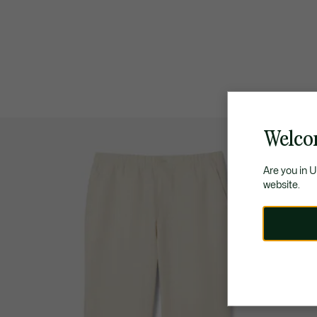
Welco
Are you in 
website.