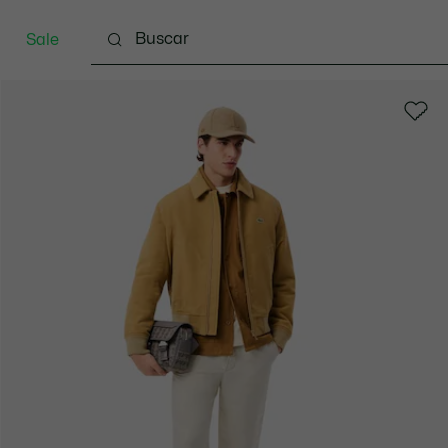
Sale
Indumentaria
Calzado
Marroquinería
Spo