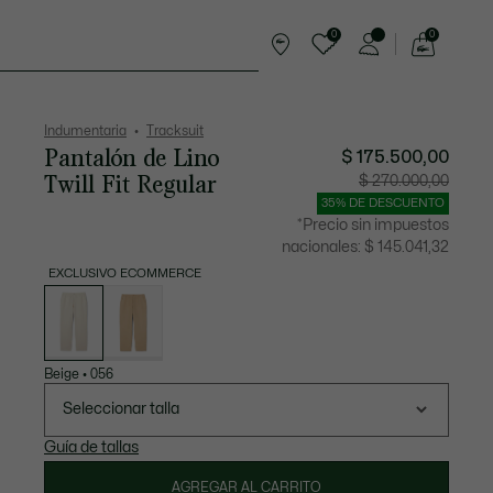
0
0
See
my
rts
Complementos
shopping
bag
Indumentaria
Tracksuit
Pantalón de Lino
$ 175.500,00
Twill Fit Regular
Precio
Precio
$ 270.000,00
después
original
del
antes
35% DE DESCUENTO
descuento:
del
$
descuen
*Precio sin impuestos
175.500,00
$
270.000
nacionales:
$ 145.041,32
EXCLUSIVO ECOMMERCE
Lista
de
variaciones
Beige
•
056
Seleccionar talla
Guía de tallas
AGREGAR AL CARRITO