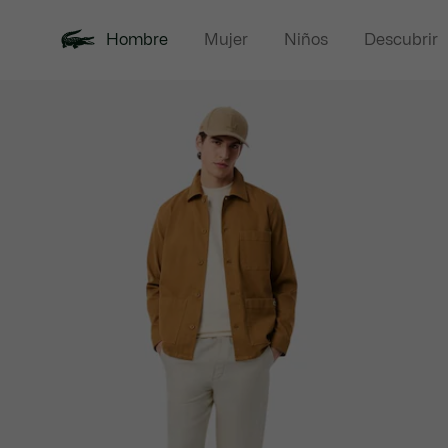
Hombre
Mujer
Niños
Descubrir
Galería
Novedades
Polos
de
imágenes
del
producto