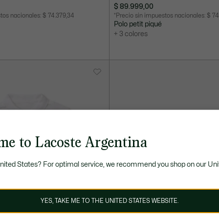
$ 89.999,00
stos nacionales:
$ 74.379,34
*Precio sin impuestos nacionales:
$ 74
Polo petit piqué
+ 3 colores
me to Lacoste Argentina
United States? For optimal service, we recommend you shop on our Uni
YES, TAKE ME TO THE UNITED STATES WEBSITE.