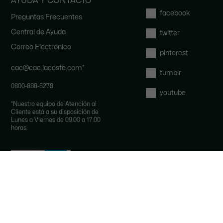
AYUDA Y CONTACTO
facebook
Preguntas Frecuentes
Central de Ayuda
twitter
Correo Electrónico
pinterest
cac@cac.lacoste.com
*
tumblr
0800-888-5278
youtube
*
Nuestro equipo de Atención al
Cliente está a su disposición de
Lunes a Viernes de 09.00 a 17.00
horas.