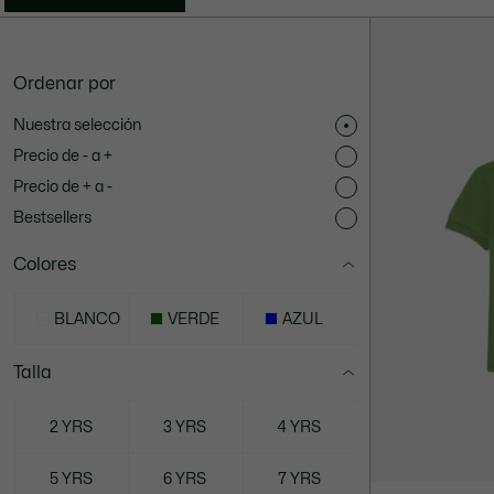
Ordenar por
Nuestra selección
Precio de - a +
Precio de + a -
Bestsellers
Colores
BLANCO
VERDE
AZUL
Talla
2 YRS
3 YRS
4 YRS
5 YRS
6 YRS
7 YRS