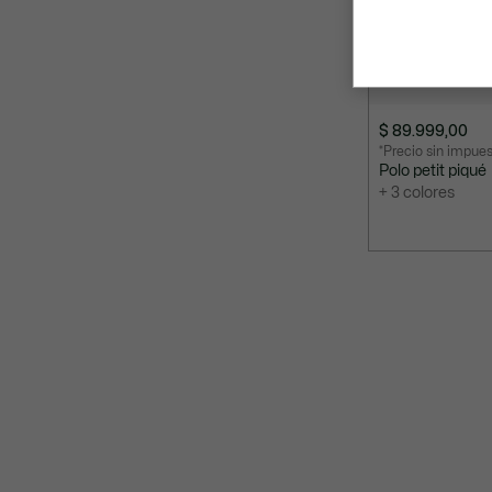
$ 89.999,00
*Precio sin impue
Polo petit piqué
+ 3 colores