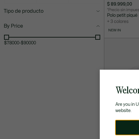
$ 89.999,00
*Precio sin impue
Tipo de producto
Polo petit piqué
+ 3 colores
By Price
NEW IN
$78000
-
$90000
Welco
Are you in 
website.