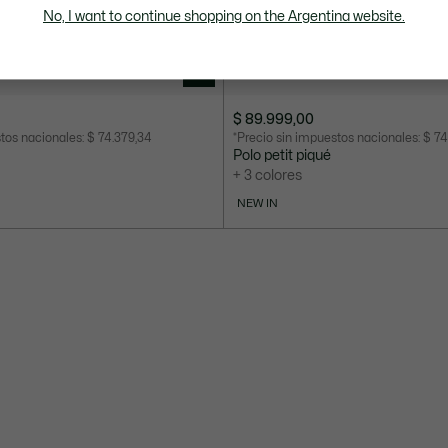
No, I want to continue shopping on the Argentina website.
$ 89.999,00
stos nacionales:
$ 74.379,34
*Precio sin impuestos nacionales:
$ 74
Polo petit piqué
+ 3 colores
NEW IN