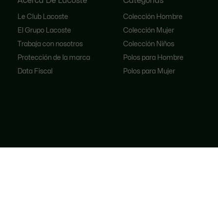
Acerca De Lacoste
Categorías
Le Club Lacoste
Colección Hombre
El Grupo Lacoste
Colección Mujer
Trabaja con nosotros
Colección Niños
Protección de la marca
Polos para Hombre
Data Fiscal
Polos para Mujer