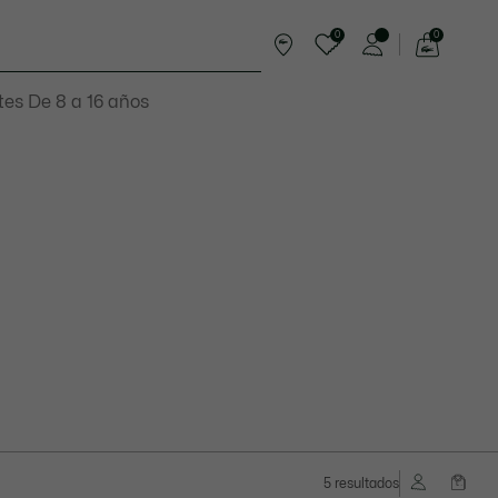
0
0
See
my
es De 8 a 16 años
shopping
bag
5 resultados