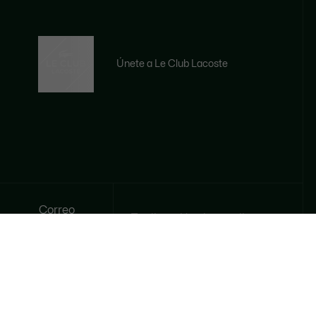
Únete a Le Club Lacoste
Correo
electrónico
REGISTRARSE