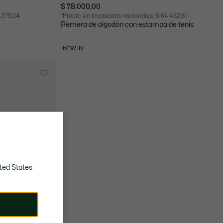
$ 78.000,00
.379,34
*Precio sin impuestos nacionales:
$ 64.462,81
Remera de algodón con estampa de tenis
NEW IN
ted States