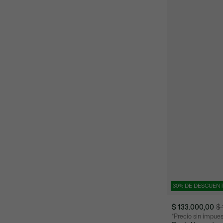
30% DE DESCUEN
$ 133.000,00
$ 
Precio
Precio
*Precio sin impue
después
original