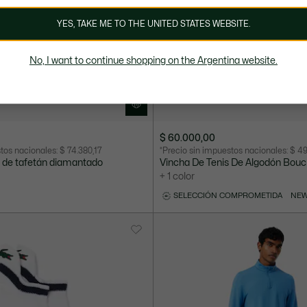
YES, TAKE ME TO THE UNITED STATES WEBSITE.
No, I want to continue shopping on the Argentina website.
$ 60.000,00
stos nacionales:
$ 74.380,17
*Precio sin impuestos nacionales:
$ 49
a de tafetán diamantado
Vincha De Tenis De Algodón Bouc
+ 1 color
SELECCIÓN COMPROMETIDA
NEW