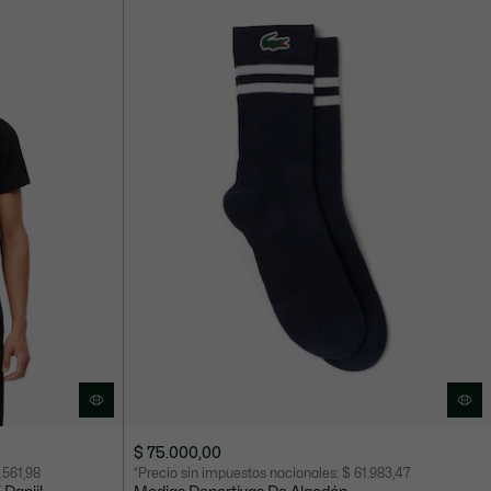
$ 75.000,00
.561,98
*Precio sin impuestos nacionales:
$ 61.983,47