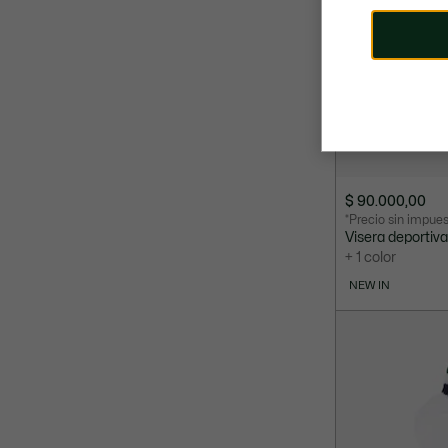
$ 90.000,00
*Precio sin impue
Visera deportiv
+ 1 color
NEW IN