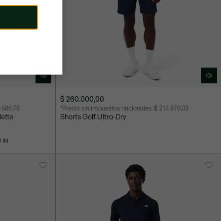
$ 260.000,00
.586,78
*Precio sin impuestos nacionales:
$ 214.876,03
lette
Shorts Golf Ultra-Dry
 IN