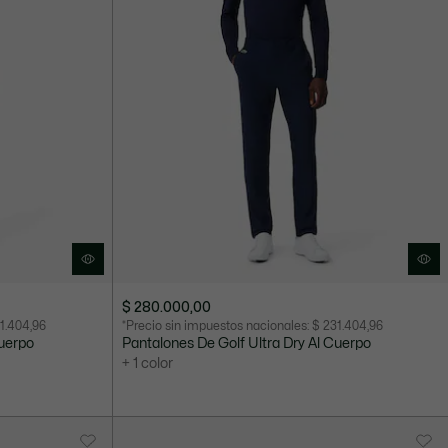
$ 280.000,00
1.404,96
*Precio sin impuestos nacionales:
$ 231.404,96
Cuerpo
Pantalones De Golf Ultra Dry Al Cuerpo
+ 1 color