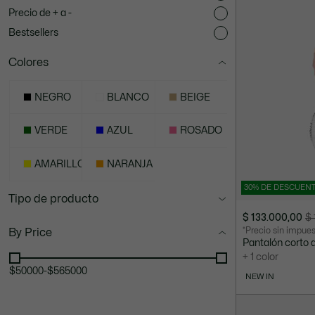
Precio de + a -
Bestsellers
Colores
NEGRO
BLANCO
BEIGE
VERDE
AZUL
ROSADO
AMARILLO
NARANJA
30% DE DESCUEN
Tipo de producto
$ 133.000,00
$ 
Precio
Precio
*Precio sin impue
By Price
después
original
Pantalón corto 
del
antes
+ 1 color
descuento:
del
$50000
-
$565000
NEW IN
$
descuento:
133.000,00
$
190.000,00