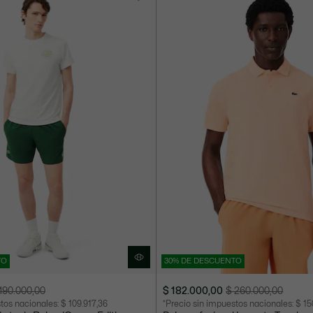
TO
30% DE DESCUENTO
190.000,00
$ 182.000,00
$ 260.000,00
Precio
Precio
stos nacionales:
$ 109.917,36
*Precio sin impuestos nacionales:
$ 15
después
original