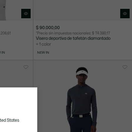
$ 90.000,00
.206,61
*Precio sin impuestos nacionales:
$ 74.380,17
Visera deportiva de tafetán diamantado
+ 1 color
 IN
NEW IN
ted States