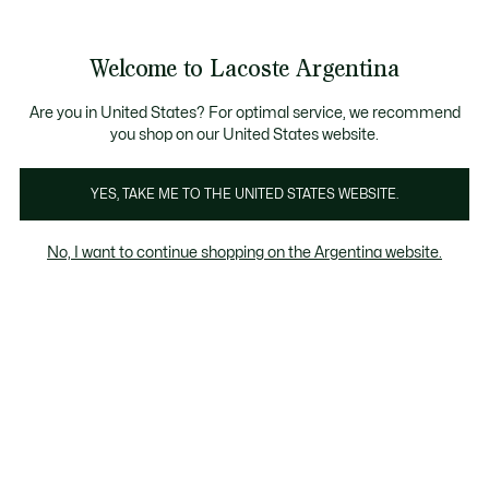
See
0
0
my
shopping
bag
Welcome to Lacoste Argentina
Are you in United States? For optimal service, we recommend
you shop on our United States website.
OS HOMBRE
CLASSIC FIT
REGULAR 
YES, TAKE ME TO THE UNITED STATES WEBSITE.
No, I want to continue shopping on the Argentina website.
tion
Original L.12.12
Classic Fit
Regular Fit
Loose f
Classic Fit
Corte recto, mangas más anchas, dos botones en el cuello, el
cocodrilo verde icónico y el tejido petit piqué original. Te viste con
estilo y comodidad.