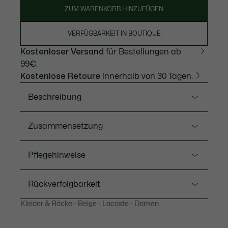
ZUM WARENKORB HINZUFÜGEN
VERFÜGBARKEIT IN BOUTIQUE
Kostenloser Versand
für Bestellungen ab
99€.
Kostenlose Retoure
innerhalb von 30 Tagen.
Beschreibung
Ref. JF5607-00
Zusammensetzung
Dieser Rock ist das Ergebnis des 90-jährigen
französischen Stils von Lacoste. Aus
Baumwolle (100%)
Pflegehinweise
wasserabweisendem, doppelseitigem Gewebe mit
raffiniertem Karomuster. Ein feminines Stück mit
hochwertigen Details, darunter ein gesticktes
Rückverfolgbarkeit
NICHT WASCHEN
Signatur-Krokodil.
Kleider & Röcke - Beige - Lacoste - Damen
BLEICHEN NICHT ERLAUBT
Wasserabweisende, doppelseitige Baumwolle
Allover-Karomotiv
Lacoste ist bestrebt, das Produkt während des