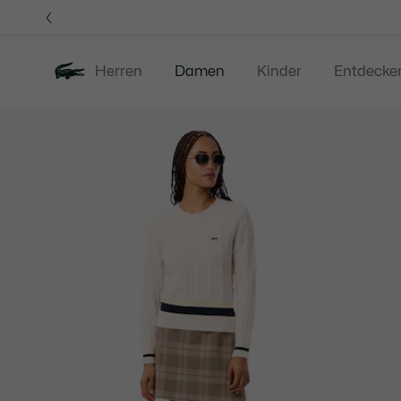
Informationsbanner
Herren
Damen
Kinder
Entdecke
Produktbildergalerie
Neu
Sale
Bekleidung
S