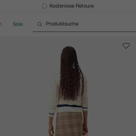
Kostenlose Standard Lieferung ab 99€
Kostenlose Retoure
n
Sale
chuhe
Lederwaren & Kleine Lederwaren
Accessoi