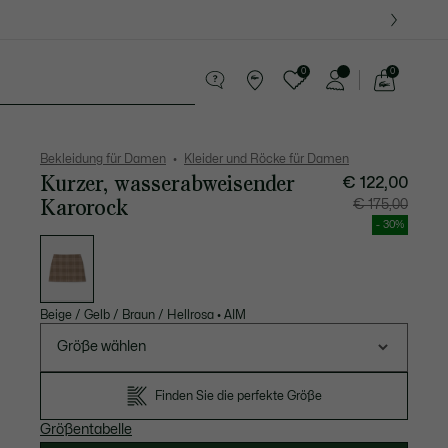
0
0
See
my
res
Sport
Krokodil-Geschenke
shopping
bag
Bekleidung für Damen
Kleider und Röcke für Damen
Kurzer, wasserabweisender
€ 122,00
Karorock
Preis
Original
€ 175,00
nach
vor
Rabatt:
Rabatt:
- 30%
€
€
Liste
122,00
175,00
der
Varianten
Beige / Gelb / Braun / Hellrosa
•
AIM
Größe wählen
Finden Sie die perfekte Größe
Größentabelle