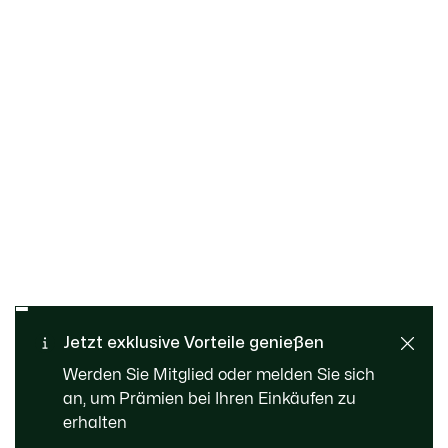
Kostenloser Rückversand
Sichere Bezahlung
Jetzt exklusive Vorteile genießen
Standard Lieferung ab 99 €
Kundenservice
Werden Sie Mitglied oder melden Sie sich
an, um Prämien bei Ihren Einkäufen zu
erhalten