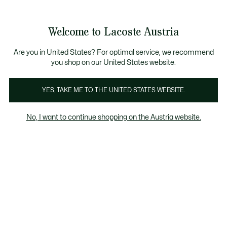
Informationsbanner
Bestseller
Sale bis zu 50%
Herren
|
Damen
Welcome to Lacoste Austria
See
0
0
my
shopping
bag
Are you in United States? For optimal service, we recommend
you shop on our United States website.
Kleider und Röcke blau
YES, TAKE ME TO THE UNITED STATES WEBSITE.
No, I want to continue shopping on the Austria website.
Kleider und Röcke blau