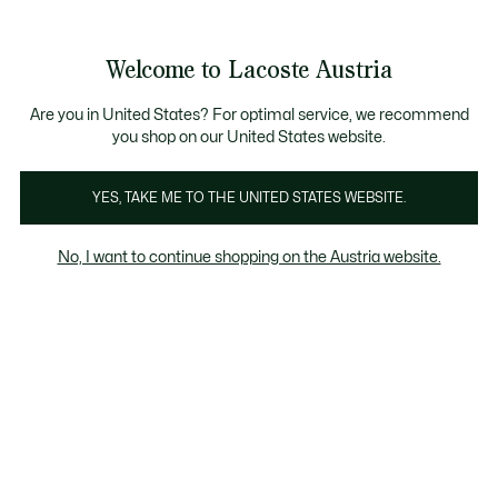
Informationsbanner
Bestseller
Sale bis zu 50%
Herren
|
Damen
Welcome to Lacoste Austria
See
0
0
my
shopping
bag
Are you in United States? For optimal service, we recommend
you shop on our United States website.
Anna
Chantaco
The Iconics
YES, TAKE ME TO THE UNITED STATES WEBSITE.
No, I want to continue shopping on the Austria website.
Anna Kollektion