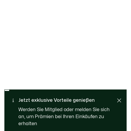
Kostenloser Rückversand
Sichere Bezahlung
Jetzt exklusive Vorteile genießen
Standard Lieferung ab 99 €
Kundenservice
Werden Sie Mitglied oder melden Sie sich
an, um Prämien bei Ihren Einkäufen zu
erhalten