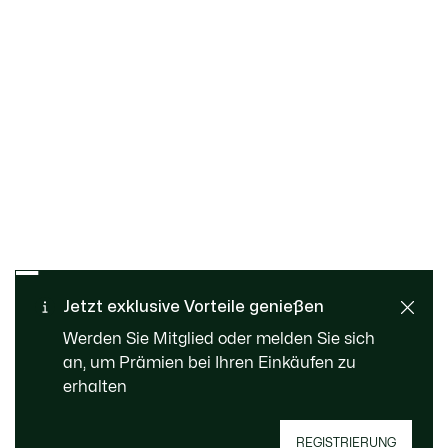
Kostenloser Rückversand
Sichere Bezahlung
Jetzt exklusive Vorteile genießen
Standard Lieferung ab 99 €
Kundenservice
Werden Sie Mitglied oder melden Sie sich
an, um Prämien bei Ihren Einkäufen zu
erhalten
REGISTRIERUNG
Jetzt Le Club Lacoste Mitglied werden