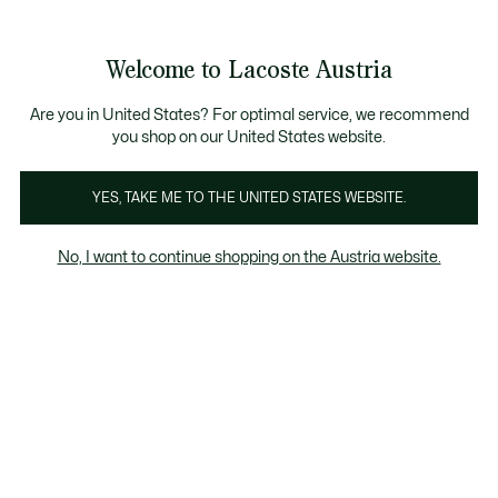
Informationsbanner
Bestseller
Sale bis zu 50%
Herren
|
Damen
Welcome to Lacoste Austria
See
0
0
my
shopping
bag
Are you in United States? For optimal service, we recommend
you shop on our United States website.
Sommer Auswahl
Herren
Damen
Kinder
YES, TAKE ME TO THE UNITED STATES WEBSITE.
No, I want to continue shopping on the Austria website.
Sommer Auswahl