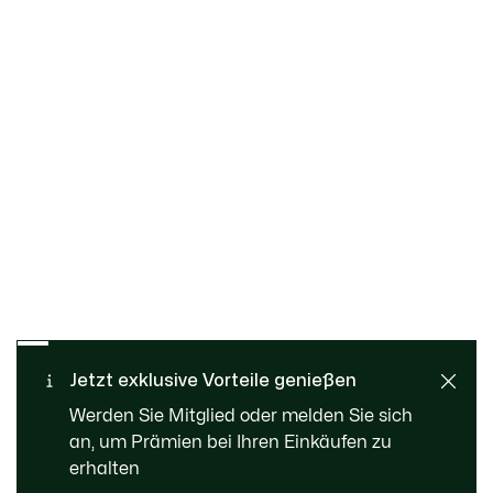
Kostenloser Rückversand
Sichere Bezahlung
Jetzt exklusive Vorteile genießen
Standard Lieferung ab 99 €
Kundenservice
Werden Sie Mitglied oder melden Sie sich
an, um Prämien bei Ihren Einkäufen zu
erhalten