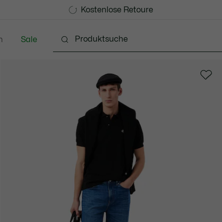
Kostenlose Standard Lieferung ab 99€
Kostenlose Retoure
n
Sale
Schuhe
Accessoires
Lederwaren & Kleine 