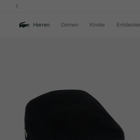
Informationsbanner
Herren
Damen
Kinder
Entdecke
Produktbildergalerie
Neu
Sale
Poloshirts
Bekleidung