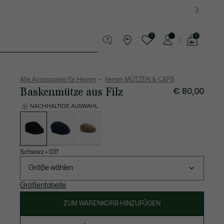
0
0
See
my
Lederwaren
Sport
Krokodil-Geschenke
shopping
bag
Alle Accessoires für Herren
herren MÜTZEN & CAPS
Baskenmütze aus Filz
€ 80,00
NACHHALTIGE AUSWAHL
Liste
der
Varianten
Schwarz
•
031
Größe wählen
Größentabelle
ZUM WARENKORB HINZUFÜGEN