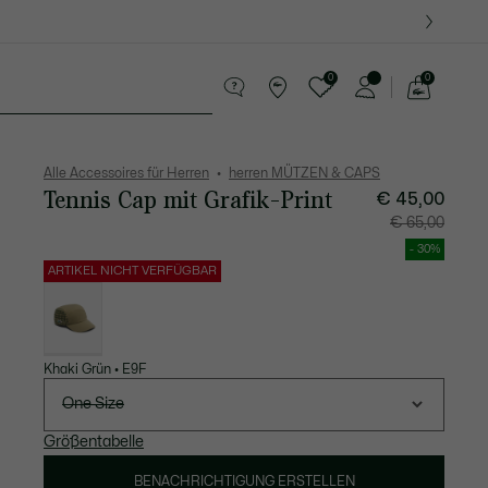
0
0
See
my
Lederwaren
Sport
Krokodil-Geschenke
shopping
bag
Alle Accessoires für Herren
herren MÜTZEN & CAPS
Tennis Cap mit Grafik-Print
Preis
Originalpreis
€ 45,00
nach
vor
Rabatt:
Rabatt:
€ 65,00
€
€
45,00
65,00
- 30%
ARTIKEL NICHT VERFÜGBAR
Liste
der
Varianten
Khaki Grün • E9F
One Size
Größentabelle
BENACHRICHTIGUNG ERSTELLEN