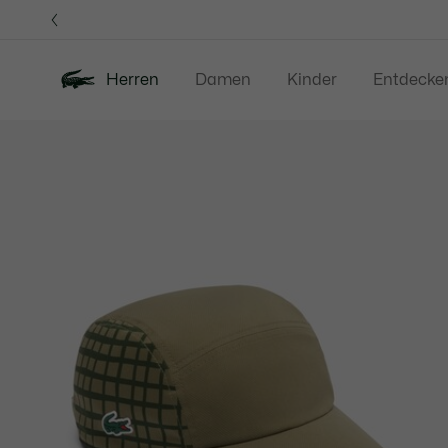
Informationsbanner
Herren
Damen
Kinder
Entdecke
Produktbildergalerie
Neu
Sale
Poloshirts
Bekleidung