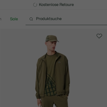
Kostenlose Standard Lieferung ab 99€
Kostenlose Retoure
n
Sale
Schuhe
Accessoires
Lederwaren & Kleine 