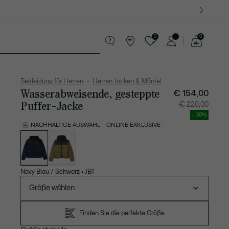
0
0
See
my
Lederwaren
Sport
Krokodil-Geschenke
shopping
bag
Bekleidung für Herren
Herren Jacken & Mäntel
Wasserabweisende, gesteppte
€ 154,00
Puffer-Jacke
Preis
Original
€ 220,00
nach
vor
Rabatt:
Rabatt:
- 30%
€
€
154,00
220,00
NACHHALTIGE AUSWAHL
ONLINE EXKLUSIVE
Liste
der
Varianten
Navy Blau / Schwarz
•
JB1
Größe wählen
Finden Sie die perfekte Größe