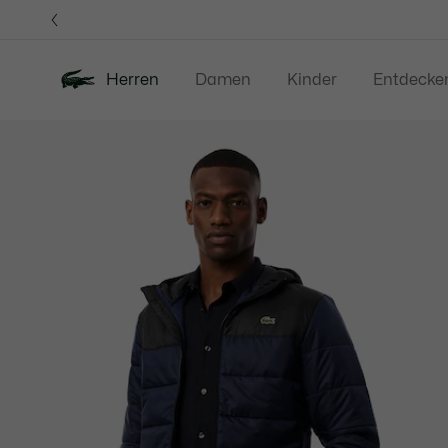
Informationsbanner
Herren
Damen
Kinder
Entdecke
Produktbildergalerie
Neu
Sale
Poloshirts
Bekleidung