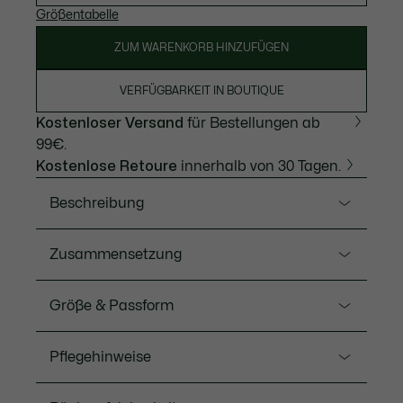
Größentabelle
ZUM WARENKORB HINZUFÜGEN
VERFÜGBARKEIT IN BOUTIQUE
Kostenloser Versand
für Bestellungen ab
99€.
Kostenlose Retoure
innerhalb von 30 Tagen.
Beschreibung
Ref. L1212-00
Zusammensetzung
Dieses bequeme und elegante L.12.12-Polo aus
Baumwoll-Petit-Piqué besticht durch sein
Baumwolle (100%)
Größe & Passform
klassisches Lacoste-Design. Ein zeitlos-schickes
Modell für die Grundausstattung der modernen
Fit
Garderobe, ideal zu jedem Anlass.
Pflegehinweise
Classic fit
Knopfleiste mit 2 Knöpfen