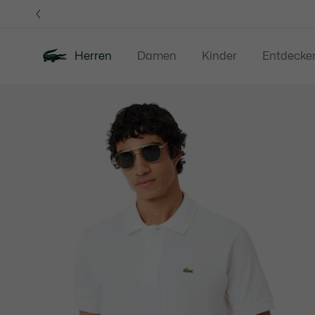
Informationsbanner
Herren
Damen
Kinder
Entdecke
Produktbildergalerie
Neu
Sale
Poloshirts
Bekleidung