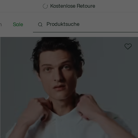
Kostenlose Standard Lieferung ab 99€
Kostenlose Retoure
n
Sale
Schuhe
Accessoires
Lederwaren & Kleine 