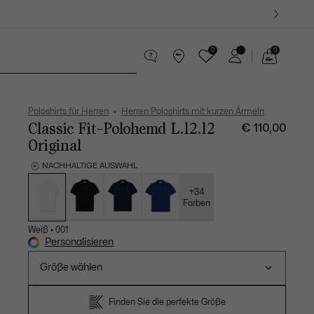
0
0
See
my
Lederwaren
Sport
Krokodil-Geschenke
shopping
bag
Poloshirts für Herren
Herren Poloshirts mit kurzen Ärmeln
Classic Fit-Polohemd L.12.12
€ 110,00
Original
NACHHALTIGE AUSWAHL
Liste
der
Varianten
+34
Farben
Weiß
•
001
Personalisieren
Größe wählen
Finden Sie die perfekte Größe