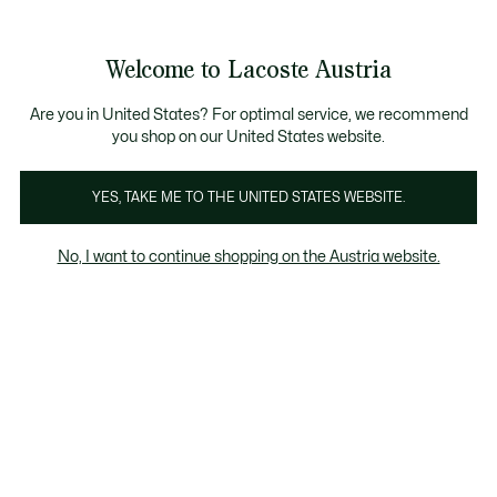
Informationsbanner
Bestseller
Sale bis zu 50%
Herren
|
Damen
Welcome to Lacoste Austria
See
0
0
my
shopping
bag
Are you in United States? For optimal service, we recommend
you shop on our United States website.
Trainingsanzüge Herren lila
Trainingsanzug-Sets
T
YES, TAKE ME TO THE UNITED STATES WEBSITE.
No, I want to continue shopping on the Austria website.
Trainingsanzüge Herren lila