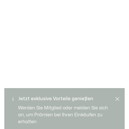
Kostenloser Rückversand
Sichere Bezahlung
Jetzt exklusive Vorteile genießen
Standard Lieferung ab 99 €
Kundenservice
Werden Sie Mitglied oder melden Sie sich
an, um Prämien bei Ihren Einkäufen zu
erhalten