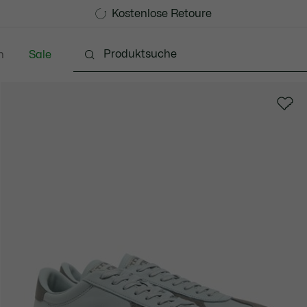
Kostenlose Standard Lieferung ab 99€
Kostenlose Retoure
n
Sale
Schuhe
Accessoires
Lederwaren & Kleine 