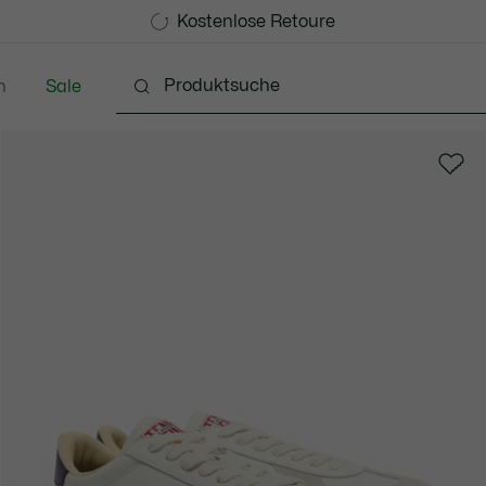
Kostenlose Standard Lieferung ab 99€
Kostenlose Retoure
n
Sale
Schuhe
Accessoires
Lederwaren & Kleine 