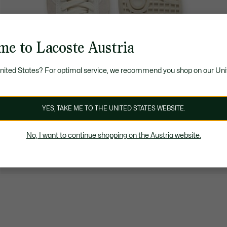
me to Lacoste Austria
United States? For optimal service, we recommend you shop on our Uni
YES, TAKE ME TO THE UNITED STATES WEBSITE.
No, I want to continue shopping on the Austria website.