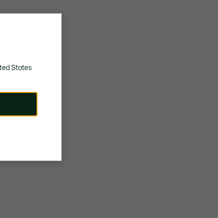
Futter aus atmungsaktivem Mesh und Canvas
Gummilaufsohle für maximalen Grip
Geprägtes Retro-Krokodil am Blatt
Ungefähres Gewicht pro Schuh: 342 g
ted States