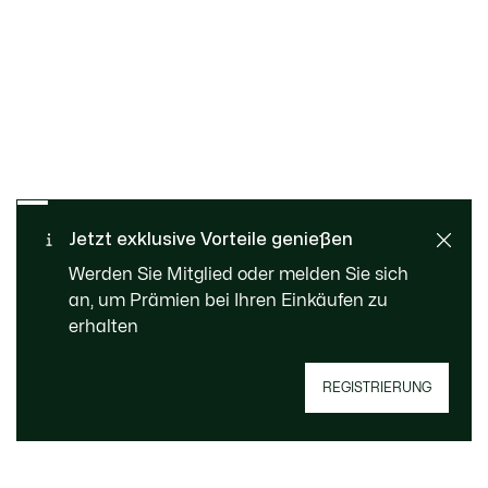
Kostenloser Rückversand
Sichere Bezahlung
Jetzt exklusive Vorteile genießen
Standard Lieferung ab 99 €
Kundenservice
Werden Sie Mitglied oder melden Sie sich
an, um Prämien bei Ihren Einkäufen zu
erhalten
REGISTRIERUNG
Jetzt Le Club Lacoste Mitglied werden