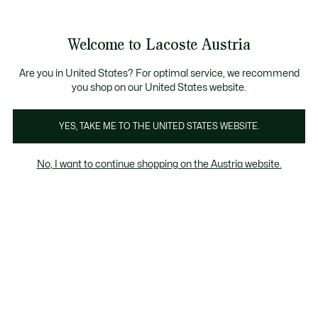
Informationsbanner
Bestseller
Sale bis zu 50%
Herren
|
Damen
Welcome to Lacoste Austria
See
0
0
my
shopping
bag
Are you in United States? For optimal service, we recommend
you shop on our United States website.
Caps & Hüte
Sonnenbrillen
Uhren
YES, TAKE ME TO THE UNITED STATES WEBSITE.
No, I want to continue shopping on the Austria website.
Sonnenbrillen Für Kinder