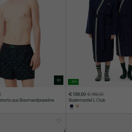
- 30%
0
€ 139,00
€ 199,00
Preis
Originalpreis
shorts aus Baumwollpopeline
Bademantel L Club
nach
vor
Rabatt:
Rabatt:
€
€
139,00
199,00