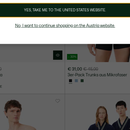
YES, TAKE ME TO THE UNITED STATES WEBSITE.
No, I want to continue shopping on the Austria website.
- 30%
0
€ 31,00
€ 45,00
Preis
Originalpreis
na
3er-Pack Trunks aus Mikrofaser
nach
vor
Rabatt:
Rabatt:
VE
€
€
31,00
45,00