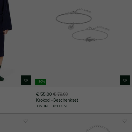
- 30%
€ 55,00
€ 79,00
Preis
Originalpreis
Krokodil-Geschenkset
nach
vor
ONLINE EXCLUSIVE
Rabatt:
Rabatt:
€
€
55,00
79,00