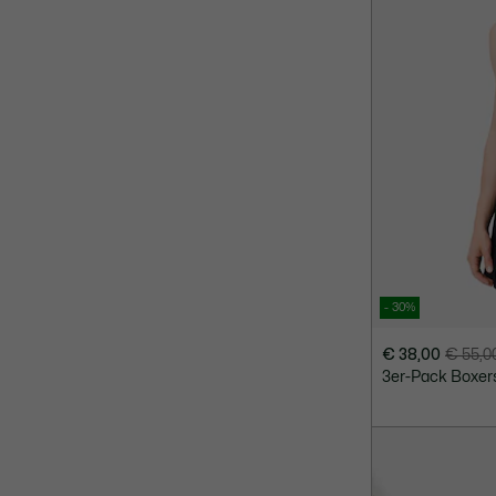
- 30%
€ 38,00
€ 55,0
Preis
Originalpreis
3er-Pack Boxer
nach
vor
Rabatt:
Rabatt:
€
€
38,00
55,00