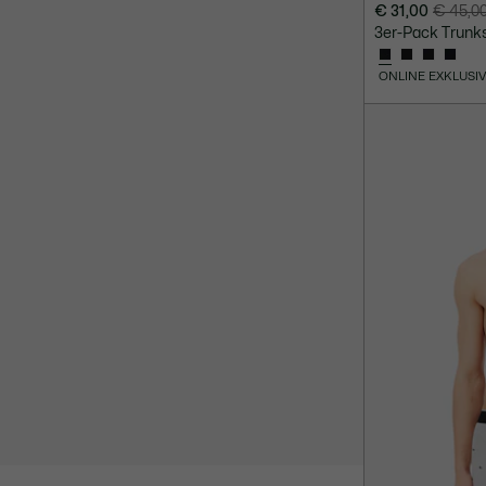
€ 31,00
€ 45,0
Preis
Originalpreis
3er-Pack Trunk
nach
vor
Rabatt:
Rabatt:
ONLINE EXKLUSI
€
€
31,00
45,00