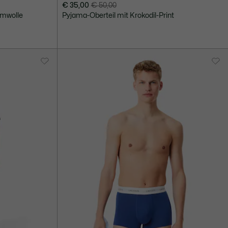
€ 35,00
€ 50,00
Preis
Originalpreis
umwolle
Pyjama-Oberteil mit Krokodil-Print
nach
vor
Rabatt:
Rabatt:
€
€
35,00
50,00