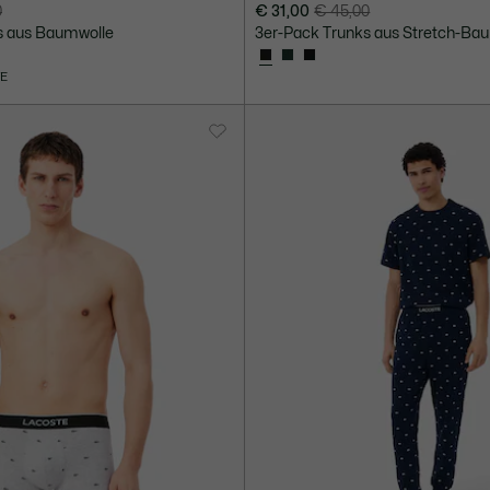
0
€ 31,00
€ 45,00
Preis
Originalpreis
s aus Baumwolle
3er-Pack Trunks aus Stretch-Ba
nach
vor
Rabatt:
Rabatt:
VE
€
€
31,00
45,00