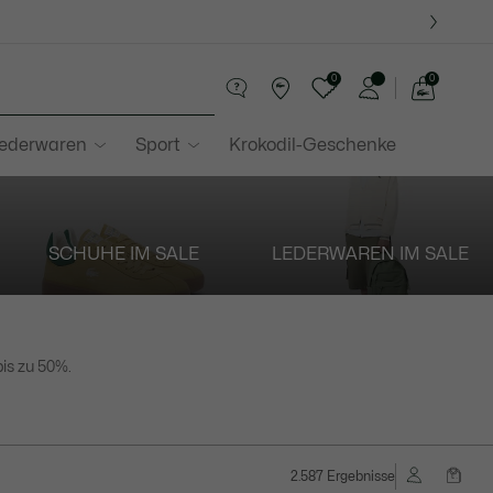
0
0
See
my
Lederwaren
Sport
Krokodil-Geschenke
shopping
bag
SCHUHE IM SALE
LEDERWAREN IM SALE
bis zu 50%.
2.587 Ergebnisse