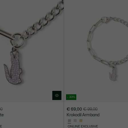
- 30%
00
€ 69,00
€ 99,00
Preis
Originalpreis
tte
Krokodil Armband
nach
vor
Rabatt:
Rabatt:
VE
ONLINE EXCLUSIVE