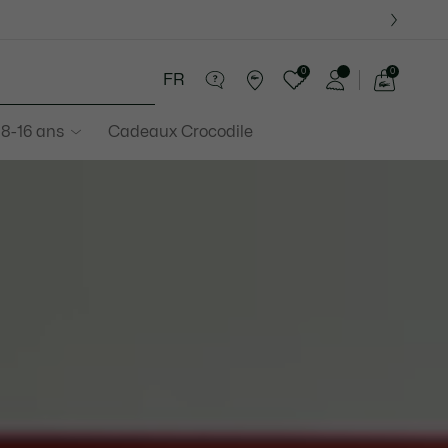
0
0
FR
Voir
mon
 8-16 ans
Cadeaux Crocodile
panier