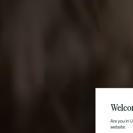
Welco
Are you in 
website.