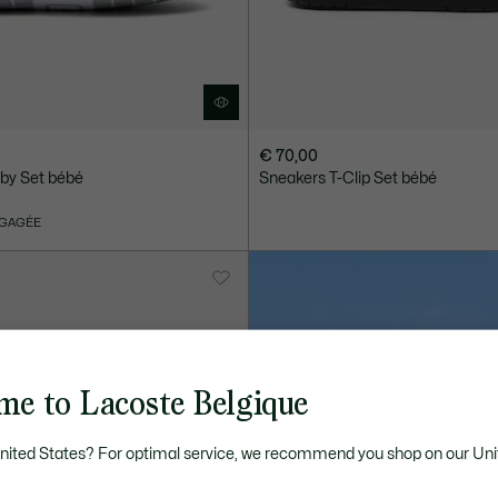
€ 70,00
by Set bébé
Sneakers T-Clip Set bébé
NGAGÉE
me to Lacoste Belgique
United States? For optimal service, we recommend you shop on our Uni