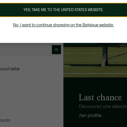
YES, TAKE ME TO THE UNITED STATES WEBSITE.
No, I want to continue shopping on the Belgique website.
court bébé
Last chance
Découvrez une sélection
J’en profite
NGAGÉE