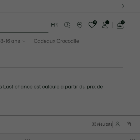
0
0
FR
Voir
mon
 8-16 ans
Cadeaux Crocodile
panier
 Last chance est calculé à partir du prix de
33 résultats