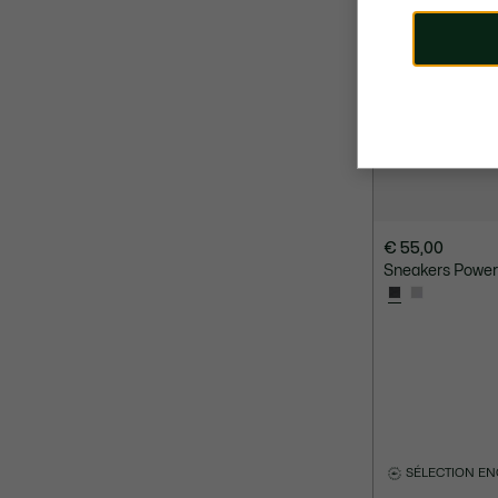
€ 55,00
Sneakers Power
SÉLECTION E