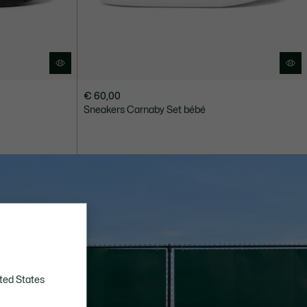
€ 60,00
Sneakers Carnaby Set bébé
ted States