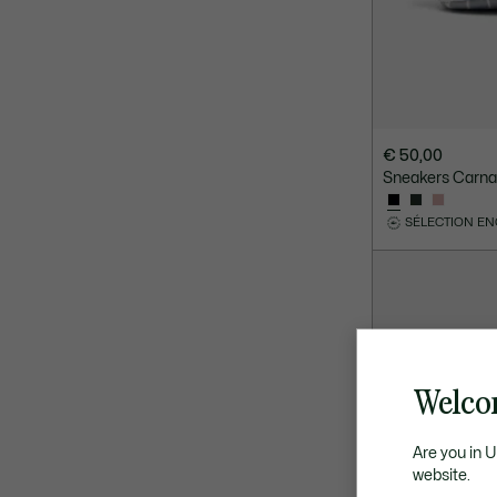
€ 50,00
Sneakers Carna
SÉLECTION E
Welco
Are you in 
website.