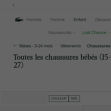
Bannières
d’information
Homme
Femme
Enfant
Découvr
Nouveautés
Last Chance
Bébés - 3-24 mois
Vêtements
Chaussures
Toutes les chaussures bébés (15
27)
MASQUER LES FILTRES
COULEUR
SIZE