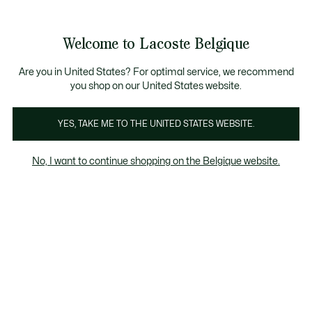
Informatiebanners
CHANCE - Ontdek een selectie afgeprijsde artikelen.
CHANCE - Ontdek een selectie afgeprijsde artikelen.
LAST CHANCE - Ontdek een selectie afgeprijsde a
Welcome to Lacoste Belgique
See
0
0
my
NL
shopping
Lacoste
bag
Are you in United States? For optimal service, we recommend
you shop on our United States website.
YES, TAKE ME TO THE UNITED STATES WEBSITE.
No, I want to continue shopping on the Belgique website.