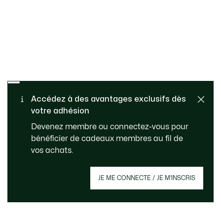
Retours gratuits
PAIEMENT SÉCURISÉ
Accédez à des avantages exclusifs dès
votre adhésion
Livraison Standard - Offerte
SERVICE CLIENT
Devenez membre ou connectez-vous pour
à partir de 99 €
bénéficier de cadeaux membres au fil de
vos achats.
Créez votre compte et devenez membre
JE ME CONNECTE / JE M’INSCRIS
pour profiter d'avantages exclusifs dès
votre adhésion.