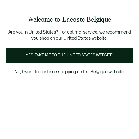
Bannières
d’information
T CHANCE - Découvrez une sélection à prix réduits.
T CHANCE - Découvrez une sélection à prix réduits.
LAST CHANCE - Découvrez une sélection à prix r
Welcome to Lacoste Belgique
Voir
0
0
mon
FR
panier
Lacoste
Are you in United States? For optimal service, we recommend
you shop on our United States website.
YES, TAKE ME TO THE UNITED STATES WEBSITE.
No, I want to continue shopping on the Belgique website.