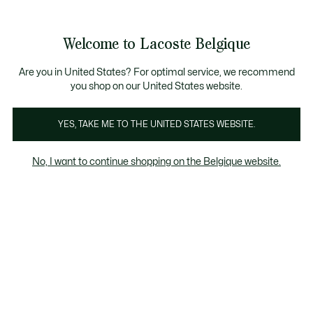
Voir
0
0
mon
FR
panier
Welcome to Lacoste Belgique
Are you in United States? For optimal service, we recommend
you shop on our United States website.
Les défilés Lacoste
YES, TAKE ME TO THE UNITED STATES WEBSITE.
Comme si vous étiez au premier rang.
No, I want to continue shopping on the Belgique website.