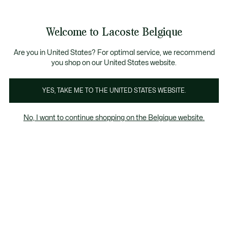
Bannières
d’information
T CHANCE - Découvrez une sélection à prix réduits.
LAST CHANCE - Découvrez une sélection à prix ré
Welcome to Lacoste Belgique
Voir
0
0
mon
FR
panier
Are you in United States? For optimal service, we recommend
you shop on our United States website.
Vetements
Chaussures
Maroquinerie
Accessoires
YES, TAKE ME TO THE UNITED STATES WEBSITE.
No, I want to continue shopping on the Belgique website.
Maroquinerie
Last chance
Le pourcentage de remise affiché sur les
produits Last chance est calculé à partir du
prix de vente du produit avant soldes.