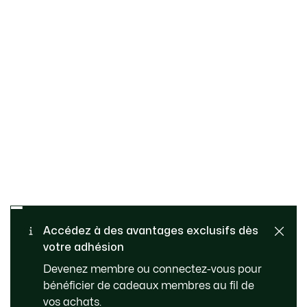
Retours gratuits
PAIEMENT SÉCURISÉ
Accédez à des avantages exclusifs dès
votre adhésion
Livraison Standard - Offerte
SERVICE CLIENT
Devenez membre ou connectez-vous pour
à partir de 99 €
bénéficier de cadeaux membres au fil de
vos achats.