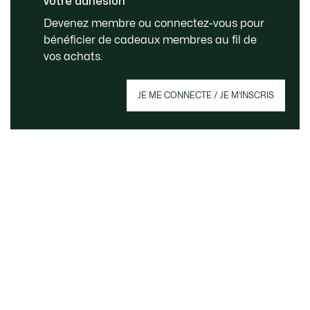
votre adhésion
Livraison Standard - Offerte
SERVICE CLIENT
Devenez membre ou connectez-vous pour
à partir de 99 €
bénéficier de cadeaux membres au fil de
vos achats.
Créez votre compte et devenez membre pour
JE ME CONNECTE / JE M’INSCRIS
profiter d'avantages exclusifs dès votre
adhésion.
Adresse e-mail
DEVENEZ MEMBRE
À Propos De Lacoste
Lacoste Members