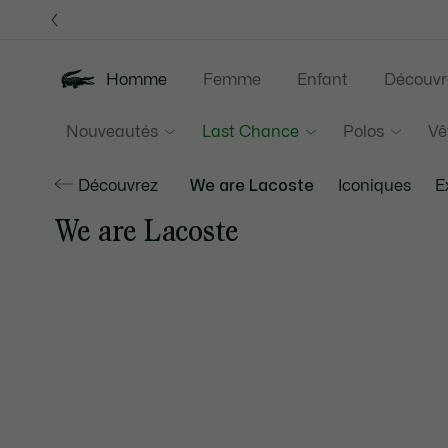
Bannières
d’information
Homme
Femme
Enfant
Découvr
Nouveautés
Last Chance
Polos
Vê
Découvrez
We are Lacoste
Iconiques
E
We are Lacoste