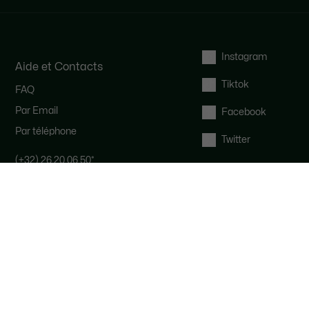
Instagram
Aide et Contacts
Tiktok
FAQ
Par Email
Facebook
Par téléphone
Twitter
(+32) 26 20 06 50
*
Notre équipe Service Clients est
disponible pour vous du lundi au
vendredi de 9h à 19h.
*
Coût d'un appel local, en fonction de
votre opérateur.
Droit de rétractation