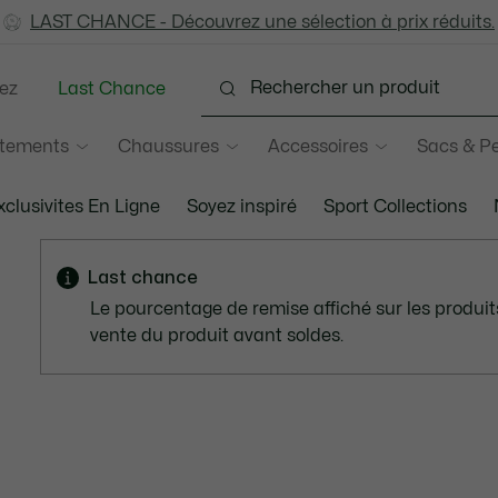
LAST CHANCE - Découvrez une sélection à prix réduits.
LAST CHANCE - Découvrez une sélection à prix réduits.
ez
Last Chance
tements
Chaussures
Accessoires
Sacs & Pe
xclusivites En Ligne
Soyez inspiré
Sport Collections
Last chance
Le pourcentage de remise affiché sur les produits
vente du produit avant soldes.