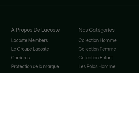
À Propos De Lacoste
Nos Catégories
Lacoste Members
Collection Homme
Le Groupe Lacoste
Collection Femme
Carrières
Collection Enfant
Protection de la marque
Les Polos Homme
René Lacoste
Les Polos Femme
Les Chaussures
Lacoste Sport
Le Survêtement
Sacs à main femme