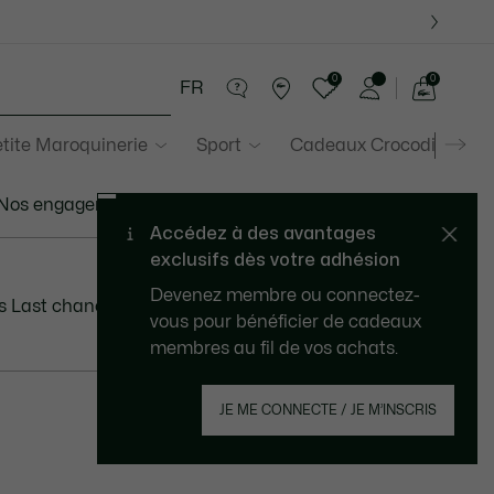
0
0
FR
Voir
mon
tite Maroquinerie
Sport
Cadeaux Crocodile
panier
Nos engagements
 Last chance est calculé à partir du prix de