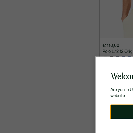
€ 110,00
Polo L.12.12 Origi
SÉLECTION E
Welco
Are you in 
website.