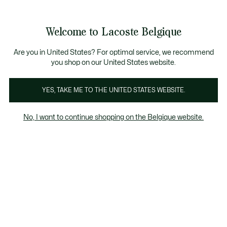
Bannières
d’information
T CHANCE - Découvrez une sélection à prix réduits.
LAST CHANCE - Découvrez une sélection à prix réduits.
Galerie
Welcome to Lacoste Belgique
d’images
Voir
0
0
produit
mon
FR
panier
Are you in United States? For optimal service, we recommend
you shop on our United States website.
YES, TAKE ME TO THE UNITED STATES WEBSITE.
No, I want to continue shopping on the Belgique website.