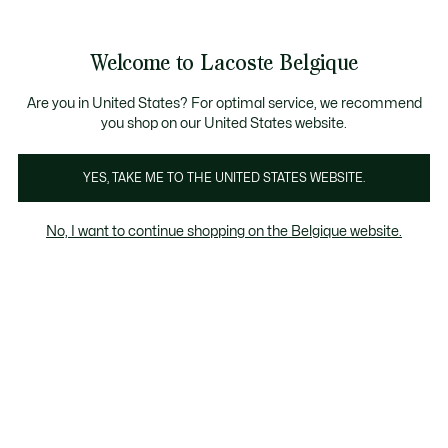
Bannières
d’information
T CHANCE - Découvrez une sélection à prix réduits.
LAST CHANCE - Découvrez une sélection à prix réduits.
Galerie
Welcome to Lacoste Belgique
d’images
Voir
0
0
produit
mon
FR
panier
Are you in United States? For optimal service, we recommend
you shop on our United States website.
YES, TAKE ME TO THE UNITED STATES WEBSITE.
No, I want to continue shopping on the Belgique website.