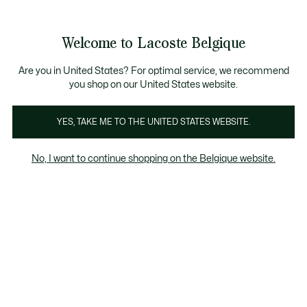
Bannières
d’information
T CHANCE - Découvrez une sélection à prix réduits.
LAST CHANCE - Découvrez une sélection à prix réduits.
Galerie
Welcome to Lacoste Belgique
d’images
Voir
0
0
produit
mon
FR
panier
Are you in United States? For optimal service, we recommend
you shop on our United States website.
YES, TAKE ME TO THE UNITED STATES WEBSITE.
No, I want to continue shopping on the Belgique website.