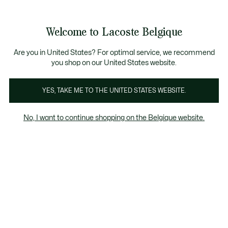
Bannières
d’information
T CHANCE - Découvrez une sélection à prix réduits.
LAST CHANCE - Découvrez une sélection à prix réduits.
Galerie
Welcome to Lacoste Belgique
d’images
Voir
0
0
produit
mon
FR
panier
Are you in United States? For optimal service, we recommend
you shop on our United States website.
YES, TAKE ME TO THE UNITED STATES WEBSITE.
No, I want to continue shopping on the Belgique website.