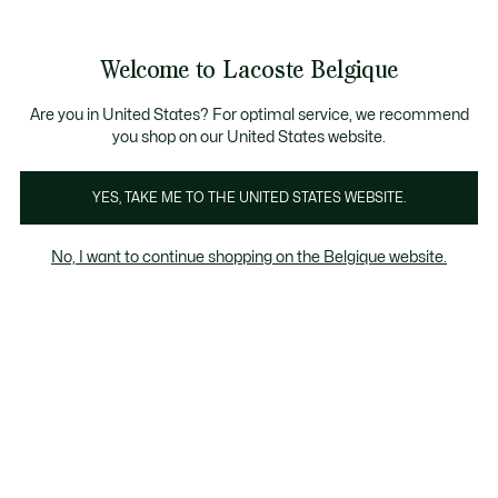
Bannières
d’information
T CHANCE - Découvrez une sélection à prix réduits.
LAST CHANCE - Découvrez une sélection à prix réduits.
Galerie
Welcome to Lacoste Belgique
d’images
Voir
0
0
produit
mon
FR
panier
Are you in United States? For optimal service, we recommend
you shop on our United States website.
YES, TAKE ME TO THE UNITED STATES WEBSITE.
No, I want to continue shopping on the Belgique website.