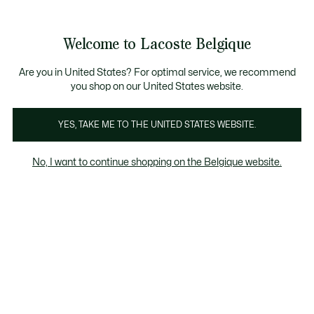
Bannières
d’information
T CHANCE - Découvrez une sélection à prix réduits.
LAST CHANCE - Découvrez une sélection à prix réduits.
Galerie
Welcome to Lacoste Belgique
d’images
Voir
0
0
produit
mon
FR
panier
Are you in United States? For optimal service, we recommend
you shop on our United States website.
YES, TAKE ME TO THE UNITED STATES WEBSITE.
No, I want to continue shopping on the Belgique website.