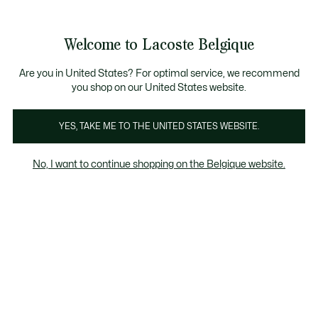
Bannières
d’information
T CHANCE - Découvrez une sélection à prix réduits.
LAST CHANCE - Découvrez une sélection à prix réduits.
Galerie
Welcome to Lacoste Belgique
d’images
Voir
0
0
produit
mon
FR
panier
Are you in United States? For optimal service, we recommend
you shop on our United States website.
YES, TAKE ME TO THE UNITED STATES WEBSITE.
No, I want to continue shopping on the Belgique website.